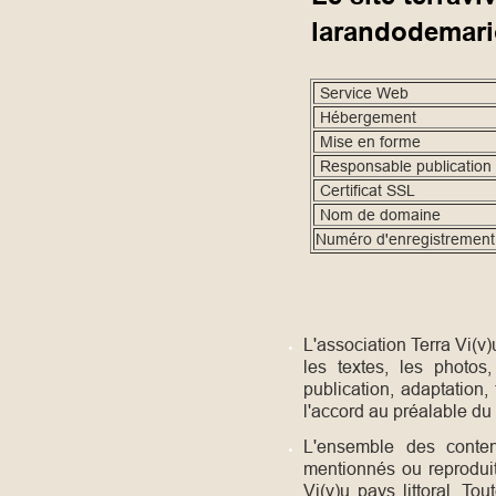
larandodemari
Service Web
Hébergement
Mise en forme
Responsable publication
Certificat SSL
Nom de domaine
Numéro d'enregistrement
L'a
ssociation T
erra Vi(v)
les textes,
les photos,
publication, adaptation,
l'accord au préalable du
L'ensemble d
es cont
mentionnés ou reprodui
Vi(v)u pays littoral.
Tout