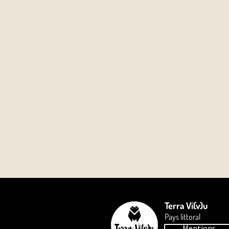
Terra Vi(v)u
Pays littoral
Mentions